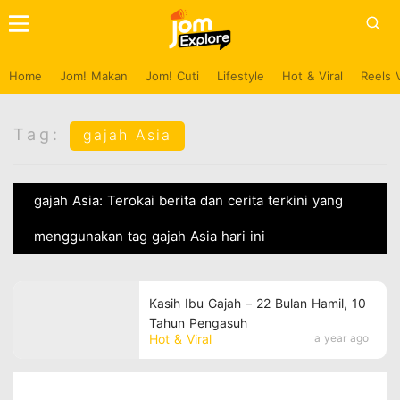
Home
Jom! Makan
Jom! Cuti
Lifestyle
Hot & Viral
Reels 
Tag:
gajah Asia
gajah Asia: Terokai berita dan cerita terkini yang
menggunakan tag gajah Asia hari ini
Kasih Ibu Gajah – 22 Bulan Hamil, 10
Tahun Pengasuh
Hot & Viral
a year ago