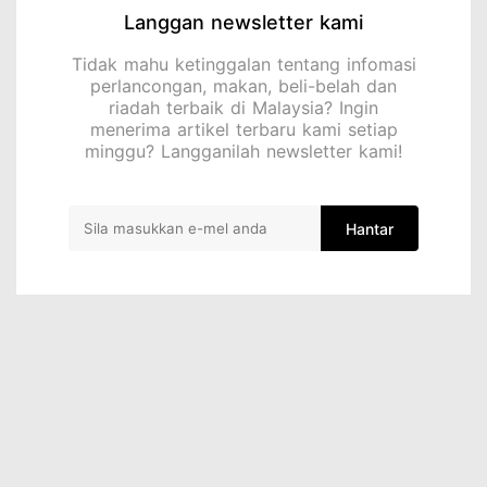
Langgan newsletter kami
Tidak mahu ketinggalan tentang infomasi
perlancongan, makan, beli-belah dan
riadah terbaik di Malaysia? Ingin
menerima artikel terbaru kami setiap
minggu? Langganilah newsletter kami!
Hantar