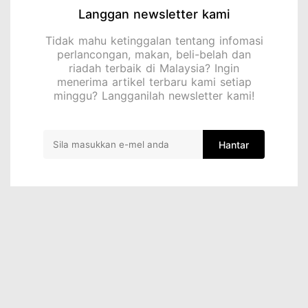
Langgan newsletter kami
Tidak mahu ketinggalan tentang infomasi
perlancongan, makan, beli-belah dan
riadah terbaik di Malaysia? Ingin
menerima artikel terbaru kami setiap
minggu? Langganilah newsletter kami!
Hantar