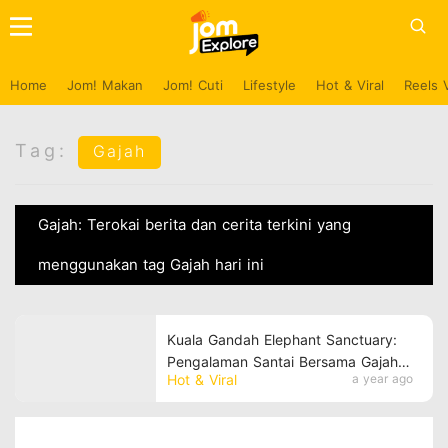
Home
Jom! Makan
Jom! Cuti
Lifestyle
Hot & Viral
Reels 
Tag:
Gajah
Gajah: Terokai berita dan cerita terkini yang
menggunakan tag Gajah hari ini
Kuala Gandah Elephant Sanctuary:
Pengalaman Santai Bersama Gajah
Hot & Viral
a year ago
di Malaysia