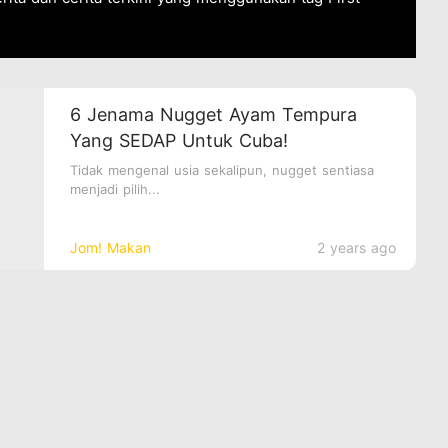
6 Jenama Nugget Ayam Tempura
Yang SEDAP Untuk Cuba!
Tidak mengenal usia sekalipun, nugget sentiasa
menjadi pilih...
Jom! Makan
2 years ago