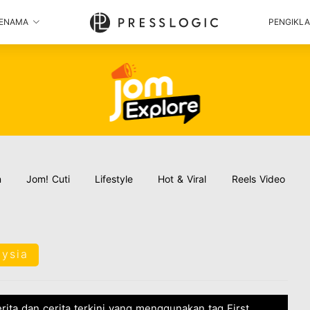
ENAMA
PENGIKL
n
Jom! Cuti
Lifestyle
Hot & Viral
Reels Video
aysia
erita dan cerita terkini yang menggunakan tag First