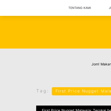
TENTANG KAMI
J
Jom! Maka
Tag:
First Price Nugget Mal
First Price Nugget Malaysia: Terokai b