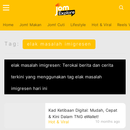
Home
Jom! Makan
Jom! Cuti
Lifestyle
Hot & Viral
Reels 
Tag:
elak masalah imigresen
elak masalah imigresen: Terokai berita dan cerita
terkini yang menggunakan tag elak masalah
imigresen hari ini
Kad Ketibaan Digital: Mudah, Cepat
& Kini Dalam TNG eWallet!
Hot & Viral
10 months ago