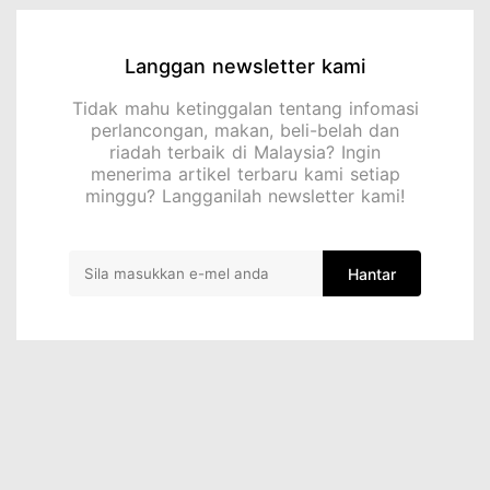
Langgan newsletter kami
Tidak mahu ketinggalan tentang infomasi
perlancongan, makan, beli-belah dan
riadah terbaik di Malaysia? Ingin
menerima artikel terbaru kami setiap
minggu? Langganilah newsletter kami!
Hantar