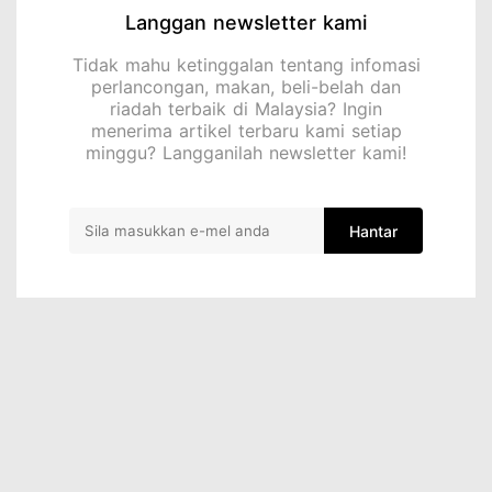
Langgan newsletter kami
Tidak mahu ketinggalan tentang infomasi
perlancongan, makan, beli-belah dan
riadah terbaik di Malaysia? Ingin
menerima artikel terbaru kami setiap
minggu? Langganilah newsletter kami!
Hantar