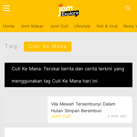
Home
Jom! Makan
Jom! Cuti
Lifestyle
Hot & Viral
Reels 
Tag:
Cuti Ke Mana
Cuti Ke Mana: Terokai berita dan cerita terkini yang
menggunakan tag Cuti Ke Mana hari ini
Vila Mewah Tersembunyi Dalam
Hutan Simpan Berembun
Jom! Cuti
a year ago