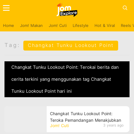
Home
Jom! Makan
Jom! Cuti
Lifestyle
Hot & Viral
Reels 
Tag:
Changkat Tunku Lookout Point
Changkat Tunku Lookout Point: Terokai berita dan
cerita terkini yang menggunakan tag Changkat
Tunku Lookout Point hari ini
Changkat Tunku Lookout Point:
Teroka Pemandangan Menakjubkan
Jom! Cuti
3 years ago