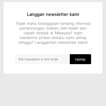
Langgan newsletter kami
Tidak mahu ketinggalan tentang infomasi
perlancongan, makan, beli-belah dan
riadah terbaik di Malaysia? Ingin
menerima artikel terbaru kami setiap
minggu? Langganilah newsletter kami!
Hantar