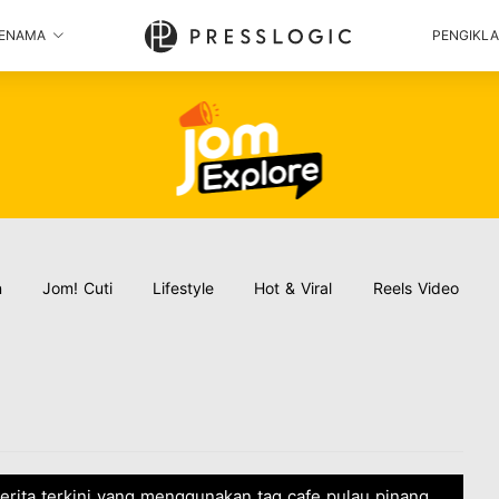
ENAMA
PENGIKL
n
Jom! Cuti
Lifestyle
Hot & Viral
Reels Video
cerita terkini yang menggunakan tag cafe pulau pinang