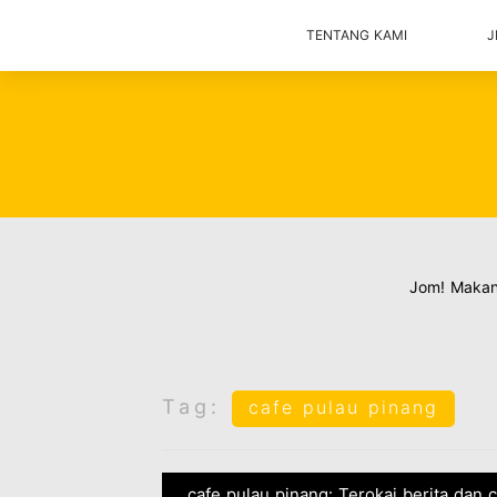
TENTANG KAMI
J
Jom! Maka
Tag:
cafe pulau pinang
cafe pulau pinang: Terokai berita dan 