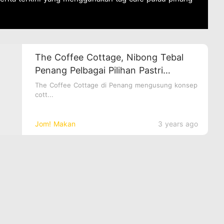
The Coffee Cottage, Nibong Tebal
Penang Pelbagai Pilihan Pastri
Berkonsepkan 'English Style'
The Coffee Cottage di Penang mengusung konsep
cott...
Jom! Makan
3 years ago