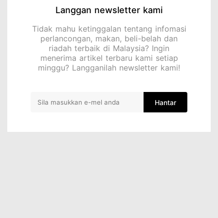
Langgan newsletter kami
Tidak mahu ketinggalan tentang infomasi
perlancongan, makan, beli-belah dan
riadah terbaik di Malaysia? Ingin
menerima artikel terbaru kami setiap
minggu? Langganilah newsletter kami!
Hantar