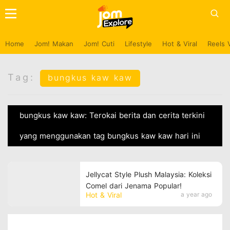
Home
Jom! Makan
Jom! Cuti
Lifestyle
Hot & Viral
Reels 
Tag:
bungkus kaw kaw
bungkus kaw kaw: Terokai berita dan cerita terkini
yang menggunakan tag bungkus kaw kaw hari ini
Jellycat Style Plush Malaysia: Koleksi
Comel dari Jenama Popular!
Hot & Viral
a year ago