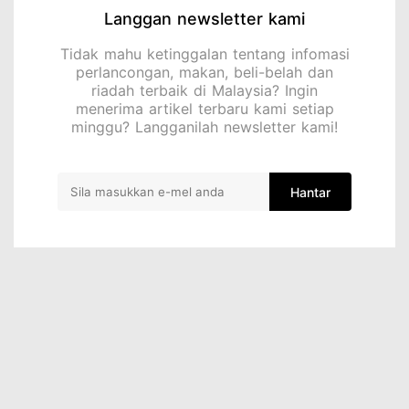
Langgan newsletter kami
Tidak mahu ketinggalan tentang infomasi
perlancongan, makan, beli-belah dan
riadah terbaik di Malaysia? Ingin
menerima artikel terbaru kami setiap
minggu? Langganilah newsletter kami!
Hantar