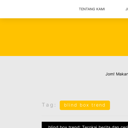
TENTANG KAMI
J
Jom! Maka
Tag:
blind box trend
blind box trend: Terokai berita dan ce