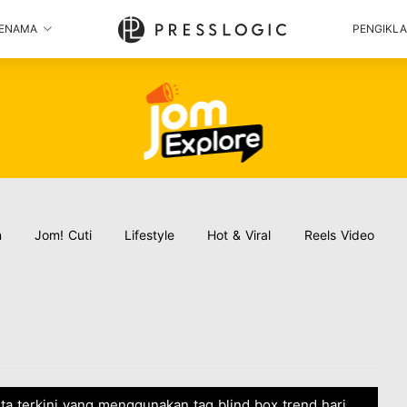
ENAMA
PENGIKL
n
Jom! Cuti
Lifestyle
Hot & Viral
Reels Video
rita terkini yang menggunakan tag blind box trend hari