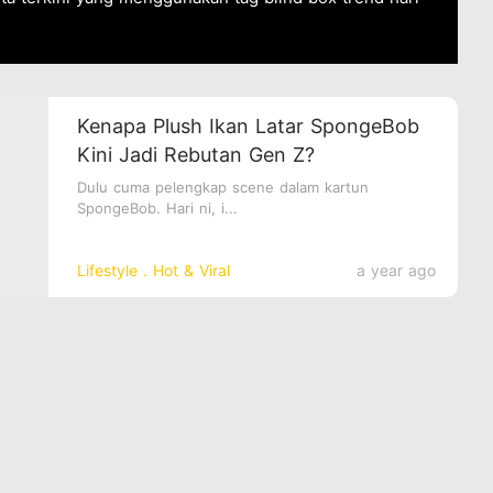
Kenapa Plush Ikan Latar SpongeBob
Kini Jadi Rebutan Gen Z?
Dulu cuma pelengkap scene dalam kartun
SpongeBob. Hari ni, i...
Lifestyle．Hot & Viral
a year ago