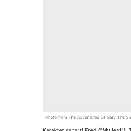
Photo from The Adventures Of Gary The Sna
Karakter seperti
Fred (“My leg!”)
,