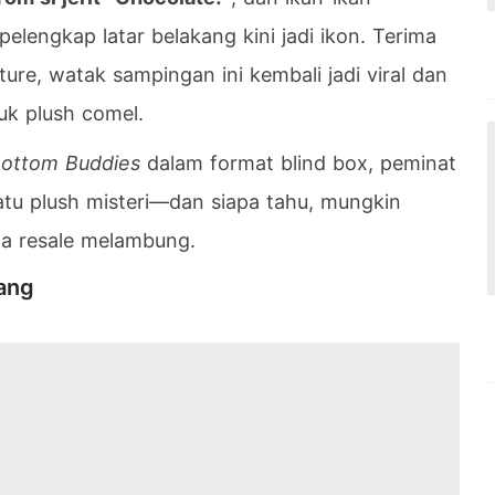
elengkap latar belakang kini jadi ikon. Terima
re, watak sampingan ini kembali jadi viral dan
uk plush comel.
 Bottom Buddies
dalam format blind box, peminat
satu plush misteri—dan siapa tahu, mungkin
ga resale melambung.
ang