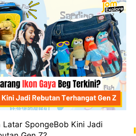
 Latar SpongeBob Kini Jadi
butan Gen Z?