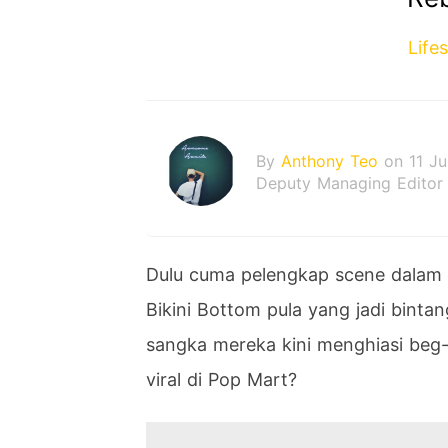
Life
By
Anthony Teo
on 11 J
Deputy Managing Editor
Dulu cuma pelengkap scene dalam ka
Bikini Bottom pula yang jadi binta
sangka mereka kini menghiasi beg-
viral di Pop Mart?