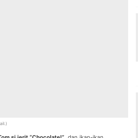
il.
Tom si jerit “Chocolate!”
, dan ikan-ikan