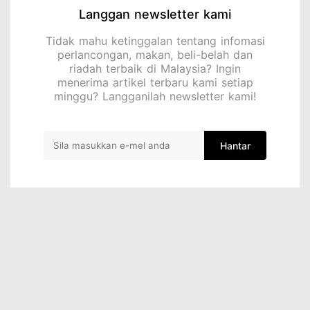
Langgan newsletter kami
Tidak mahu ketinggalan tentang infomasi
perlancongan, makan, beli-belah dan
riadah terbaik di Malaysia? Ingin
menerima artikel terbaru kami setiap
minggu? Langganilah newsletter kami!
Hantar