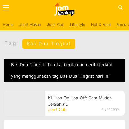
Home
Jom! Makan
Jom! Cuti
Lifestyle
Hot & Viral
Reels 
Tag:
Bas Dua Tingkat
Bas Dua Tingkat: Terokai berita dan cerita terkini
yang menggunakan tag Bas Dua Tingkat hari ini
KL Hop On Hop Off: Cara Mudah
Jelajah KL
Jom! Cuti
a year ago