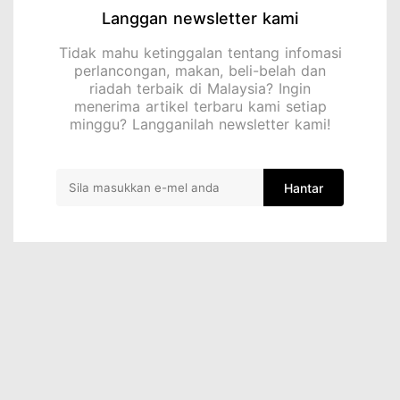
Langgan newsletter kami
Tidak mahu ketinggalan tentang infomasi
perlancongan, makan, beli-belah dan
riadah terbaik di Malaysia? Ingin
menerima artikel terbaru kami setiap
minggu? Langganilah newsletter kami!
Hantar