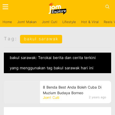
Home
Jom! Makan
Jom! Cuti
Lifestyle
Hot & Viral
Reels 
Tag:
bakul sarawak
bakul sarawak: Terokai berita dan cerita terkini
yang menggunakan tag bakul sarawak hari ini
8 Benda Best Anda Boleh Cuba Di
Muzium Budaya Borneo
Jom! Cuti
2 years ago