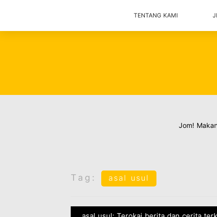
TENTANG KAMI
J
Jom! Maka
Tag:
asal usul
asal usul: Terokai berita dan cerita te