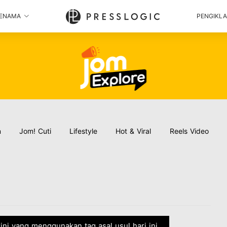
ENAMA
PENGIKL
n
Jom! Cuti
Lifestyle
Hot & Viral
Reels Video
rkini yang menggunakan tag asal usul hari ini