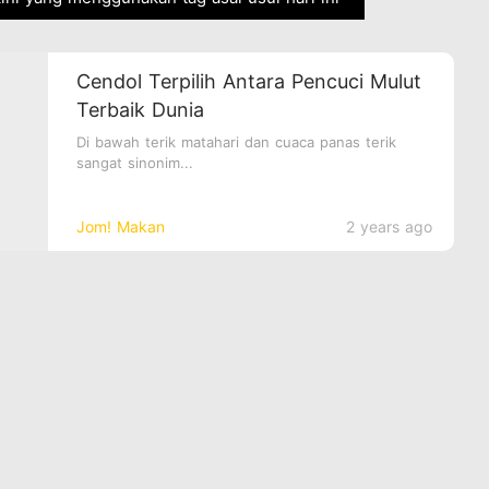
Cendol Terpilih Antara Pencuci Mulut
Terbaik Dunia
Di bawah terik matahari dan cuaca panas terik
sangat sinonim...
Jom! Makan
2 years ago