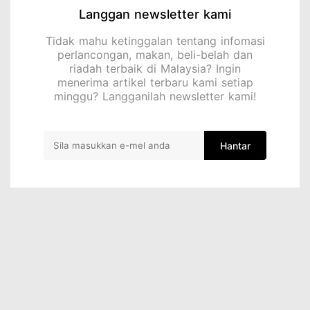
Langgan newsletter kami
Tidak mahu ketinggalan tentang infomasi
perlancongan, makan, beli-belah dan
riadah terbaik di Malaysia? Ingin
menerima artikel terbaru kami setiap
minggu? Langganilah newsletter kami!
Hantar