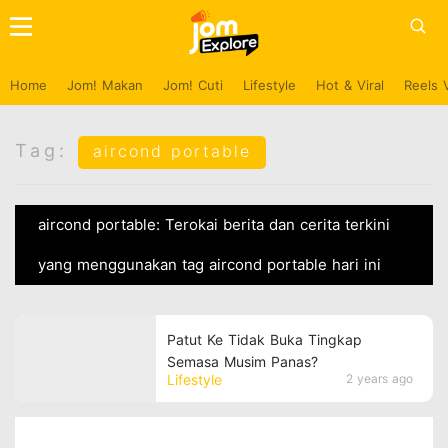
Home
Jom! Makan
Jom! Cuti
Lifestyle
Hot & Viral
Reels 
Tag:
aircond portable
aircond portable: Terokai berita dan cerita terkini
yang menggunakan tag aircond portable hari ini
Patut Ke Tidak Buka Tingkap
Semasa Musim Panas?
Lifestyle
2 years ago