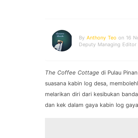
By
Anthony Teo
on 16 N
Deputy Managing Editor
The Coffee Cottage
di Pulau Pina
suasana kabin log desa, memboleh
melarikan diri dari kesibukan band
dan kek dalam gaya kabin log gaya 