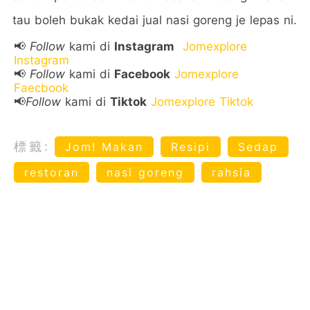
tau boleh bukak kedai jual nasi goreng je lepas ni.
📢
Follow
kami di
Instagram
Jomexplore
Instagram
📢
Follow
kami di
Facebook
Jomexplore
Faecbook
📢
Follow
kami di
Tiktok
Jomexplore Tiktok
標籤:
Jom! Makan
Resipi
Sedap
restoran
nasi goreng
rahsia