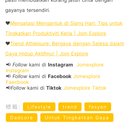
gayanya tersendiri.
❤️
Mengatasi Mengantuk di Siang Hari: Tips untuk
Tingkatkan Produktiviti Kerja | Jom Explore
❤️
Trend Athleisure: Bergaya dengan Selesa dalam
Gaya Hidup Aktifmu! | Jom Explore
📢
Follow
kami di
Instagram
Jomexplore
Instagram
📢
Follow
kami di
Facebook
Jomexplore
Faecbook
📢
Follow
kami di
Tiktok
Jomexplore Tiktok
標籤:
Lifestyle
trend
fesyen
Dadcore
Untuk Tingkatkan Gaya