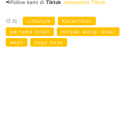
📢
Follow
kami di
Tiktok
Jomexplore Tiktok
標籤:
Lifestyle
Kecantikan
perfume lelaki
minyak wangi lelaki
aeon
hugo boss