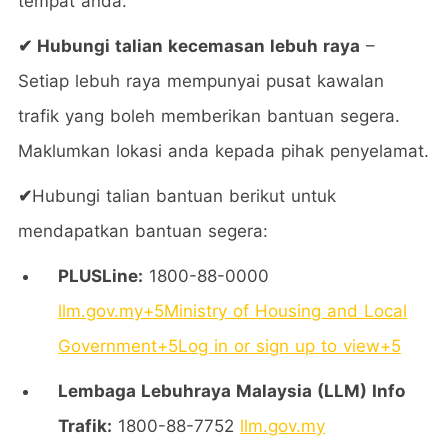
tempat anda.
✔ Hubungi talian kecemasan lebuh raya
–
Setiap lebuh raya mempunyai pusat kawalan
trafik yang boleh memberikan bantuan segera.
Maklumkan lokasi anda kepada pihak penyelamat.
✔
Hubungi talian bantuan berikut untuk
mendapatkan bantuan segera:
PLUSLine:
1800-88-0000
​
llm.gov.my
+5
Ministry of Housing and Local
Government
+5
Log in or sign up to view
+5
Lembaga Lebuhraya Malaysia (LLM) Info
Trafik:
1800-88-7752
​
llm.gov.my