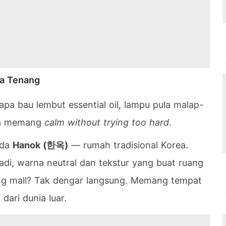
sa Tenang
apa bau lembut essential oil, lampu pula malap-
dia memang
calm without trying too hard
.
ada
Hanok (한옥)
— rumah tradisional Korea.
adi, warna neutral dan tekstur yang buat ruang
sing mall? Tak dengar langsung. Memang tempat
dari dunia luar.