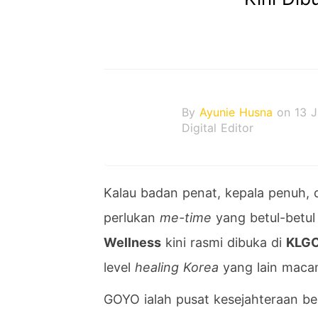
By
Ayunie Husna
on 13 
Digital Editor
Kalau badan penat, kepala penuh, d
perlukan
me-time
yang betul-betul
Wellness
kini rasmi dibuka di
KLGC
level
healing Korea
yang lain maca
GOYO ialah pusat kesejahteraan be