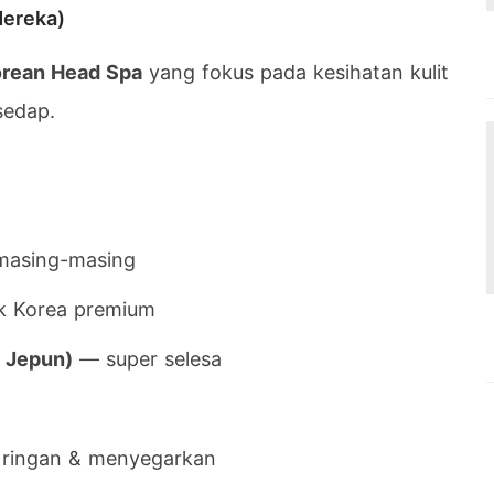
Mereka)
rean Head Spa
yang fokus pada kesihatan kulit
sedap.
 masing-masing
 Korea premium
t Jepun)
— super selesa
 ringan & menyegarkan