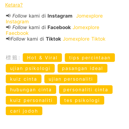
Ketara?
📢
Follow
kami di
Instagram
Jomexplore
Instagram
📢
Follow
kami di
Facebook
Jomexplore
Faecbook
📢
Follow
kami di
Tiktok
Jomexplore Tiktok
標籤:
Hot & Viral
tips percintaan
ujian psikologi
pasangan ideal
kuiz cinta
ujian personaliti
hubungan cinta
personaliti cinta
kuiz personaliti
tes psikologi
cari jodoh