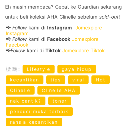
Eh masih membaca? Cepat ke Guardian sekarang
untuk beli koleksi AHA Clinelle sebelum
sold-out
!
📢
Follow
kami di
Instagram
Jomexplore
Instagram
📢
Follow
kami di
Facebook
Jomexplore
Faecbook
📢
Follow
kami di
Tiktok
Jomexplore Tiktok
標籤:
Lifestyle
gaya hidup
kecantikan
tips
viral
Hot
Clinelle
Clinelle AHA
nak cantik?
toner
pencuci muka terbaik
rahsia kecantikan