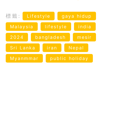
標籤:
Lifestyle
gaya hidup
Malaysia
lifestyle
india
2024
bangladesh
mesir
Sri Lanka
iran
Nepal
Myanmmar
public holiday