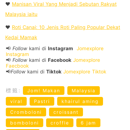
❤️
Manisan Viral Yang Menjadi Sebutan Rakyat
Malaysia iaitu
❤️
Roti Canai: 10 Jenis Roti Paling Popular Dekat
Kedai Mamak
📢
Follow
kami di
Instagram
Jomexplore
Instagram
📢
Follow
kami di
Facebook
Jomexplore
Faecbook
📢
Follow
kami di
Tiktok
Jomexplore Tiktok
標籤:
Jom! Makan
Malaysia
viral
Pastri
khairul aming
Cromboloni
croissant
bomboloni
croffle
6 jam