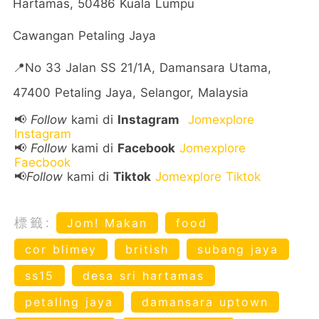
Hartamas, 50486 Kuala Lumpu
Cawangan Petaling Jaya
📍No 33 Jalan SS 21/1A, Damansara Utama,
47400 Petaling Jaya, Selangor, Malaysia
📢
Follow
kami di
Instagram
Jomexplore
Instagram
📢
Follow
kami di
Facebook
Jomexplore
Faecbook
📢
Follow
kami di
Tiktok
Jomexplore Tiktok
標籤:
Jom! Makan
food
cor blimey
british
subang jaya
ss15
desa sri hartamas
petaling jaya
damansara uptown