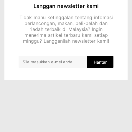
Langgan newsletter kami
Tidak mahu ketinggalan tentang infomasi
perlancongan, makan, beli-belah dan
riadah terbaik di Malaysia? Ingin
menerima artikel terbaru kami setiap
minggu? Langganilah newsletter kami!
Hantar