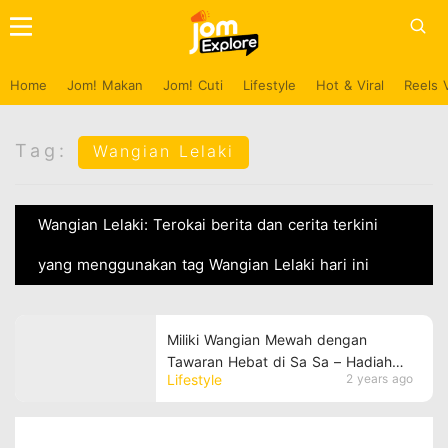
Home
Jom! Makan
Jom! Cuti
Lifestyle
Hot & Viral
Reels 
Tag:
Wangian Lelaki
Wangian Lelaki: Terokai berita dan cerita terkini
yang menggunakan tag Wangian Lelaki hari ini
Miliki Wangian Mewah dengan
Tawaran Hebat di Sa Sa – Hadiah
Lifestyle
2 years ago
Tahun Akhir Yang Pasti Memikat Hati
Si Dia!