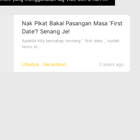
Nak Pikat Bakal Pasangan Masa ‘First
Date’? Senang Je!
Apabila kita bercakap tentang ‘ first date ’, sudah
tentu ki...
Lifestyle．Kecantikan
2 years ago