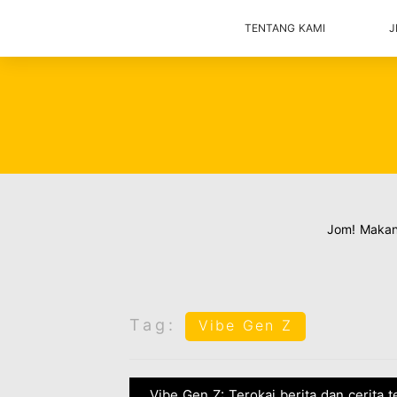
TENTANG KAMI
J
Jom! Maka
Tag:
Vibe Gen Z
Vibe Gen Z: Terokai berita dan cerita 