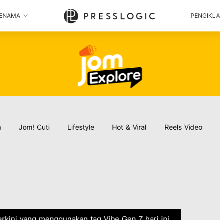
ENAMA
PENGIKL
n
Jom! Cuti
Lifestyle
Hot & Viral
Reels Video
terkini yang menggunakan tag Vibe Gen Z hari ini