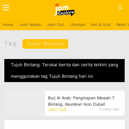
Home
Jom! Makan
Jom! Cuti
Lifestyle
Hot & Viral
Reels 
Tag:
Tujuh Bintang
Tujuh Bintang: Terokai berita dan cerita terkini yang
menggunakan tag Tujuh Bintang hari ini
Burj Al Arab: Penginapan Mewah 7
Bintang, Keunikan Ikon Dubai!
Jom! Cuti
3 years ago