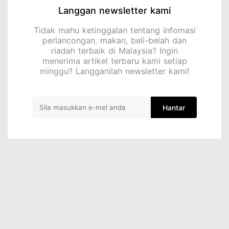
Langgan newsletter kami
Tidak mahu ketinggalan tentang infomasi
perlancongan, makan, beli-belah dan
riadah terbaik di Malaysia? Ingin
menerima artikel terbaru kami setiap
minggu? Langganilah newsletter kami!
Hantar