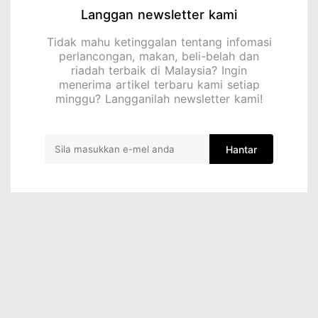
Langgan newsletter kami
Tidak mahu ketinggalan tentang infomasi
perlancongan, makan, beli-belah dan
riadah terbaik di Malaysia? Ingin
menerima artikel terbaru kami setiap
minggu? Langganilah newsletter kami!
Hantar