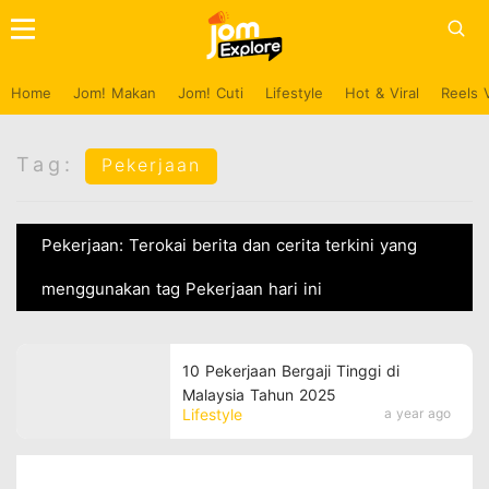
Home
Jom! Makan
Jom! Cuti
Lifestyle
Hot & Viral
Reels 
Tag:
Pekerjaan
Pekerjaan: Terokai berita dan cerita terkini yang
menggunakan tag Pekerjaan hari ini
10 Pekerjaan Bergaji Tinggi di
Malaysia Tahun 2025
Lifestyle
a year ago