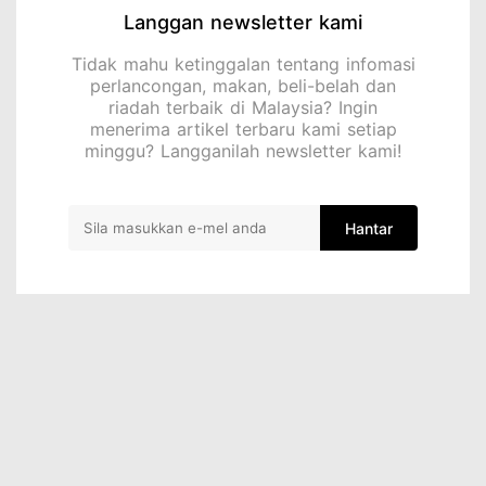
Langgan newsletter kami
Tidak mahu ketinggalan tentang infomasi
perlancongan, makan, beli-belah dan
riadah terbaik di Malaysia? Ingin
menerima artikel terbaru kami setiap
minggu? Langganilah newsletter kami!
Hantar