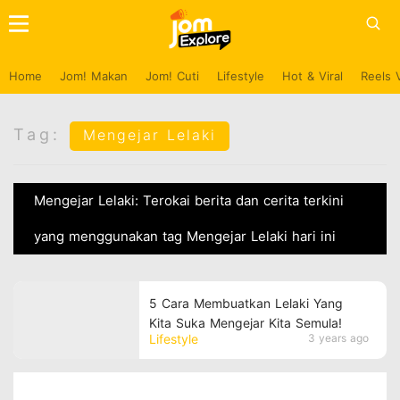
Home
Jom! Makan
Jom! Cuti
Lifestyle
Hot & Viral
Reels 
Tag:
Mengejar Lelaki
Mengejar Lelaki: Terokai berita dan cerita terkini
yang menggunakan tag Mengejar Lelaki hari ini
5 Cara Membuatkan Lelaki Yang
Kita Suka Mengejar Kita Semula!
Lifestyle
3 years ago