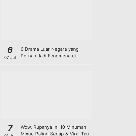
6
6 Drama Luar Negara yang
Pernah Jadi Fenomena di
07 Jul
Malaysia
7
Wow, Rupanya Ini 10 Minuman
Mixue Paling Sedap & Viral Tau
01 Jul