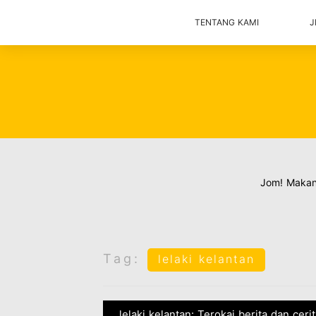
TENTANG KAMI
J
Jom! Maka
Tag:
lelaki kelantan
lelaki kelantan: Terokai berita dan ceri