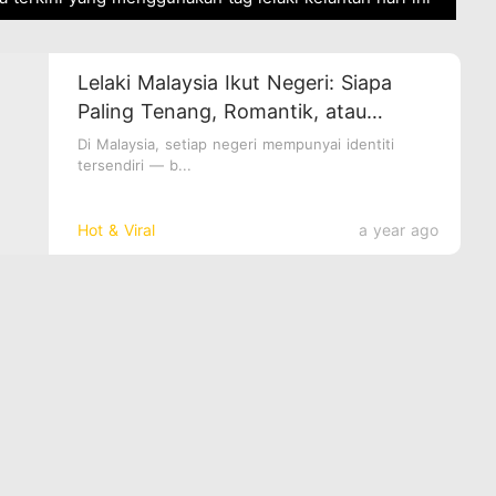
Lelaki Malaysia Ikut Negeri: Siapa
Paling Tenang, Romantik, atau
Bergaya?
Di Malaysia, setiap negeri mempunyai identiti
tersendiri — b...
Hot & Viral
a year ago