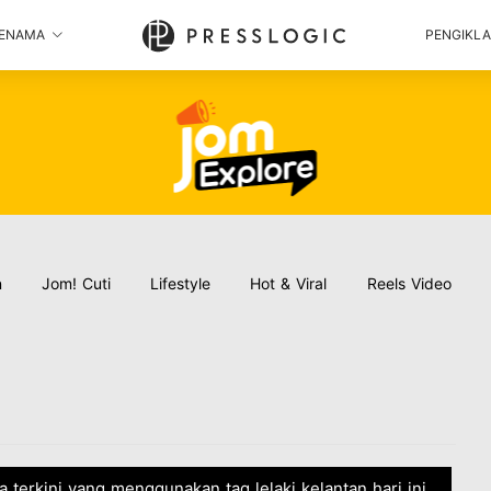
ENAMA
PENGIKL
n
Jom! Cuti
Lifestyle
Hot & Viral
Reels Video
ta terkini yang menggunakan tag lelaki kelantan hari ini