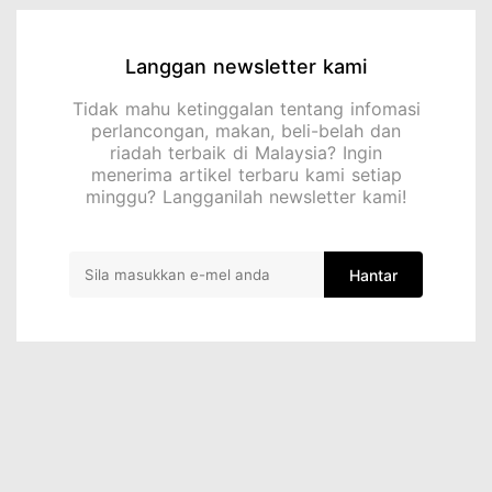
Langgan newsletter kami
Tidak mahu ketinggalan tentang infomasi
perlancongan, makan, beli-belah dan
riadah terbaik di Malaysia? Ingin
menerima artikel terbaru kami setiap
minggu? Langganilah newsletter kami!
Hantar