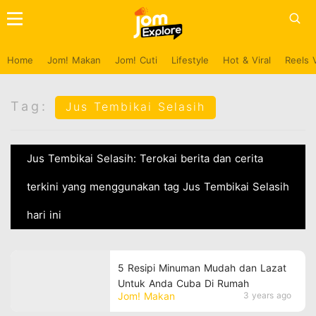
Home
Jom! Makan
Jom! Cuti
Lifestyle
Hot & Viral
Reels 
Tag:
Jus Tembikai Selasih
Jus Tembikai Selasih: Terokai berita dan cerita
terkini yang menggunakan tag Jus Tembikai Selasih
hari ini
5 Resipi Minuman Mudah dan Lazat
Untuk Anda Cuba Di Rumah
Jom! Makan
3 years ago