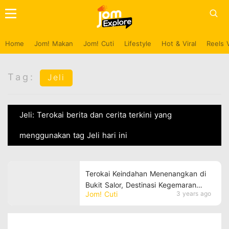
Home
Jom! Makan
Jom! Cuti
Lifestyle
Hot & Viral
Reels 
Tag:
Jeli
Jeli: Terokai berita dan cerita terkini yang
menggunakan tag Jeli hari ini
Terokai Keindahan Menenangkan di
Bukit Salor, Destinasi Kegemaran
Jom! Cuti
3 years ago
Pendaki di Kelantan