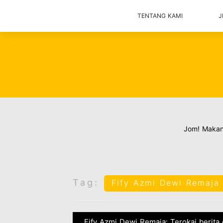
TENTANG KAMI
J
Jom! Maka
Tag:
Fify Azmi Dewi Remaja
Fify Azmi Dewi Remaja: Terokai berita