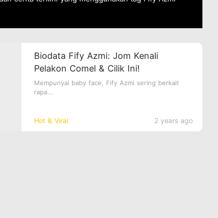
Biodata Fify Azmi: Jom Kenali
Pelakon Comel & Cilik Ini!
Mempunyai baby face, Fify Azmi sering berkait
rapa...
Hot & Viral
2 years ago