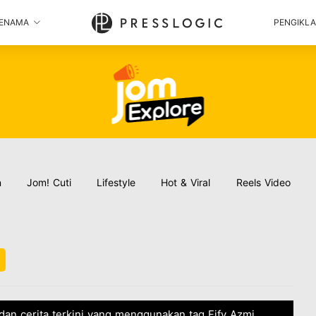
ENAMA
PENGIKL
n
Jom! Cuti
Lifestyle
Hot & Viral
Reels Video
 dan cerita terkini yang menggunakan tag Fify Azmi