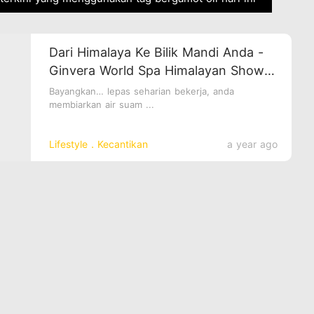
Dari Himalaya Ke Bilik Mandi Anda -
Ginvera World Spa Himalayan Shower
Scrub
Bayangkan… lepas seharian bekerja, anda
membiarkan air suam ...
Lifestyle．Kecantikan
a year ago