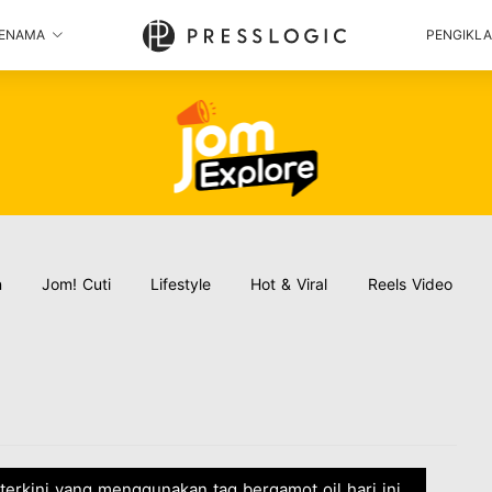
ENAMA
PENGIKL
n
Jom! Cuti
Lifestyle
Hot & Viral
Reels Video
 terkini yang menggunakan tag bergamot oil hari ini