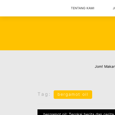
TENTANG KAMI
J
Jom! Maka
Tag:
bergamot oil
bergamot oil: Terokai berita dan cerita