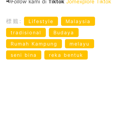
📢
Follow
kami di
Tiktok
Jomexplore Tiktok
標籤:
Lifestyle
Malaysia
tradisional
Budaya
Rumah Kampung
melayu
seni bina
reka bentuk