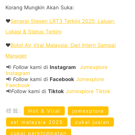
Korang Mungkin Akan Suka:
❤️
Senarai Stesen LRT3 Terkini 2025: Laluan,
Lokasi & Status Terkini
❤️
Botol Air Viral Malaysia: Dari Intern Sampai
Manager
📢
Follow
kami di
Instagram
Jomexplore
Instagram
📢
Follow
kami di
Facebook
Jomexplore
Faecbook
📢
Follow
kami di
Tiktok
Jomexplore Tiktok
標籤:
Hot & Viral
jomexplore
sst malaysia 2025
cukai jualan
cukai perkhidmatan