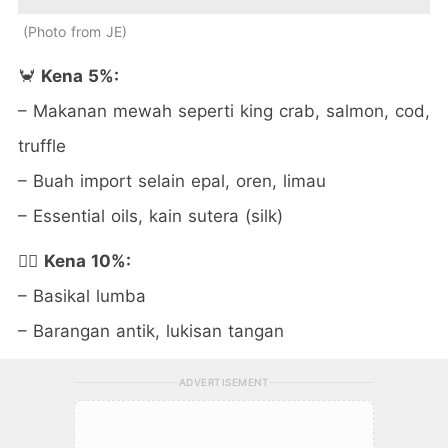
Photo from JE
🦀
Kena 5%:
– Makanan mewah seperti king crab, salmon, cod,
truffle
– Buah import selain epal, oren, limau
– Essential oils, kain sutera (silk)
🚴‍♂️
Kena 10%:
– Basikal lumba
– Barangan antik, lukisan tangan
ADVERTISEMENT