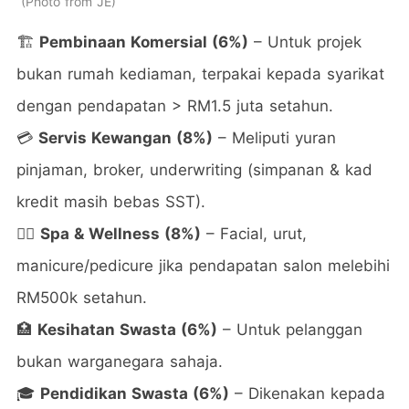
Photo from JE
🏗️
Pembinaan Komersial (6%)
– Untuk projek
bukan rumah kediaman, terpakai kepada syarikat
dengan pendapatan > RM1.5 juta setahun.
💳
Servis Kewangan (8%)
– Meliputi yuran
pinjaman, broker, underwriting (simpanan & kad
kredit masih bebas SST).
💆‍♀️
Spa & Wellness (8%)
– Facial, urut,
manicure/pedicure jika pendapatan salon melebihi
RM500k setahun.
🏥
Kesihatan Swasta (6%)
– Untuk pelanggan
bukan warganegara sahaja.
🎓
Pendidikan Swasta (6%)
– Dikenakan kepada