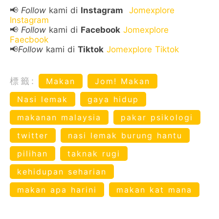
📢
Follow
kami di
Instagram
Jomexplore
Instagram
📢
Follow
kami di
Facebook
Jomexplore
Faecbook
📢
Follow
kami di
Tiktok
Jomexplore Tiktok
標籤:
Makan
Jom! Makan
Nasi lemak
gaya hidup
makanan malaysia
pakar psikologi
twitter
nasi lemak burung hantu
pilihan
taknak rugi
kehidupan seharian
makan apa harini
makan kat mana